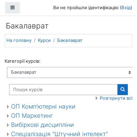
Перейти до головного вмісту
Бокова панель
Ви не пройшли ідентифікацію (
Вхід
)
Бакалаврат
На головну
Курси
Бакалаврат
Категорії курсів:
Пошук курсів
Пошук 
Розгорнути всі
ОП Комп'ютерні науки
ОП Маркетинг
Вибіркові дисципліни
Спеціалізація "Штучний інтелект"