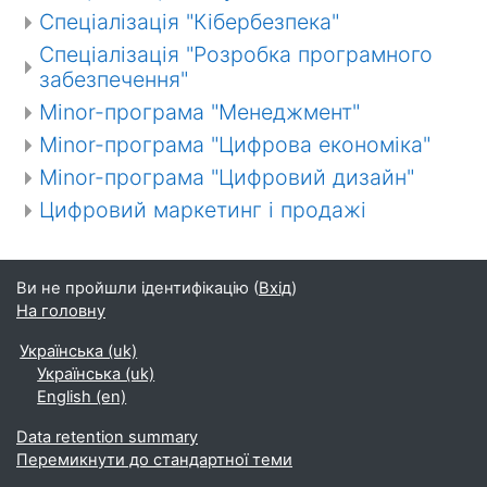
Спеціалізація "Кібербезпека"
Спеціалізація "Розробка програмного
забезпечення"
Minor-програма "Менеджмент"
Minor-програма "Цифрова економіка"
Minor-програма "Цифровий дизайн"
Цифровий маркетинг і продажі
Ви не пройшли ідентифікацію (
Вхід
)
На головну
Українська ‎(uk)‎
Українська ‎(uk)‎
English ‎(en)‎
Data retention summary
Перемикнути до стандартної теми