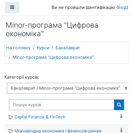
Перейти до головного вмісту
Бокова панель
Ви не пройшли ідентифікацію (
Вхід
)
Minor-програма "Цифрова
економіка"
На головну
Курси
Бакалаврат
Minor-програма "Цифрова економіка"
Категорії курсів:
Пошук курсів
Пошук 
Digital Finance & FinTech
Міжнародна економіка і фінансові ринки