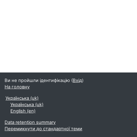
Ви не пройшли ідентифікацію (
Вхід
)
На головну
Українська ‎(uk)‎
Українська ‎(uk)‎
English ‎(en)‎
Data retention summary
Перемикнути до стандартної теми