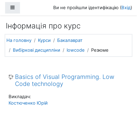
Перейти до головного вмісту
Бокова панель
Ви не пройшли ідентифікацію (
Вхід
)
Інформація про курс
На головну
Курси
Бакалаврат
Вибіркові дисципліни
lowcode
Резюме
Basics of Visual Programming. Low
Code technology
Викладач:
Костюченко Юрій