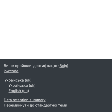
Ви не пройшли ідентифікацію (
Вхід
)
lowcode
Українська ‎(uk)‎
Українська ‎(uk)‎
English ‎(en)‎
Data retention summary
Перемикнути до стандартної теми