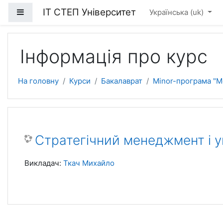
Перейти до головного вмісту
ІТ СТЕП Університет
Бокова панель
Українська ‎(uk)‎
Інформація про курс
На головну
Курси
Бакалаврат
Minor-програма "
Стратегічний менеджмент і у
Викладач:
Ткач Михайло