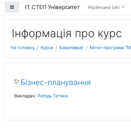
Перейти до головного вмісту
ІТ СТЕП Університет
Бокова панель
Українська ‎(uk)‎
Інформація про курс
На головну
Курси
Бакалаврат
Minor-програма "
Бізнес-планування
Викладач:
Лебідь Тетяна